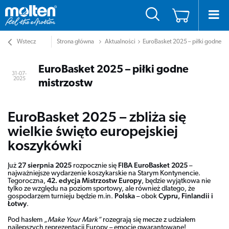
Wstecz
Strona główna
Aktualności
EuroBasket 2025 – piłki godne m
EuroBasket 2025 – piłki godne
31-07-
2025
mistrzostw
EuroBasket 2025 – zbliża się
wielkie święto europejskiej
koszykówki
Już
27 sierpnia 2025
rozpocznie się
FIBA EuroBasket 2025
–
najważniejsze wydarzenie koszykarskie na Starym Kontynencie.
Tegoroczna,
42. edycja Mistrzostw Europy
, będzie wyjątkowa nie
tylko ze względu na poziom sportowy, ale również dlatego, że
gospodarzem turnieju będzie m.in.
Polska
– obok
Cypru, Finlandii i
Łotwy
.
Pod hasłem
„Make Your Mark”
rozegrają się mecze z udziałem
najlepszych reprezentacji Europy – emocje gwarantowane!