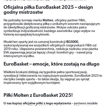
Oficjalna piłka EuroBasket 2025 – design
godny mistrzostw
Na potrzeby turnieju marka
Molten
, oficjalny partner FIBA,
przygotowała dedykowaną piłkę z unikalnym wzorem nawiązującym
do identyfikacji graficznej mistrzostw. Motyw odcisku palca
symbolizuje indywidualność każdego zawodnika i jego wpływ na
historię europejskiej koszykówki.
Model ten oparty jest na uznanej konstrukcji
BG5000
,
wykorzystywanej we wszystkich oficjalnych rozgrywkach FIBA od
2019 roku. Ulepszona powierzchnia, redukcja nadruku oraz pianka
EVA zapewniają jeszcze lepszy chwyt i komfort gry – nawet przy
intensywnym wysiłku.
EuroBasket – emocje, które zostają na długo
Wielkimi krokami zbliżają się tygodnie pełne sportowej pasji,
rywalizacji i kibicowania na najwyższym poziomie. EuroBasket 2025 to
nie tylko święto sportu – to także okazja, by sięgnąć po sprzęt
inspirowany tym wyjątkowym turniejem.
Piłki Molten z EuroBasket 2025!
U nas kupisz oficjalne piłki z tego wydarzenia
– zarówno modele