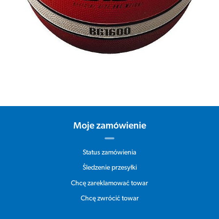
Moje zamówienie
Status zamówienia
Śledzenie przesyłki
Chcę zareklamować towar
Chcę zwrócić towar