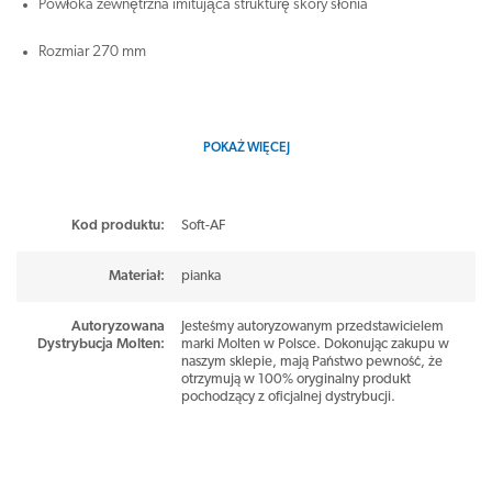
Powłoka zewnętrzna imitująca strukturę skóry słonia
Rozmiar 270 mm
POKAŻ WIĘCEJ
Kod produktu:
Soft-AF
Materiał
:
pianka
Autoryzowana
Jesteśmy autoryzowanym przedstawicielem
Dystrybucja Molten
:
marki Molten w Polsce. Dokonując zakupu w
naszym sklepie, mają Państwo pewność, że
otrzymują w 100% oryginalny produkt
pochodzący z oficjalnej dystrybucji.