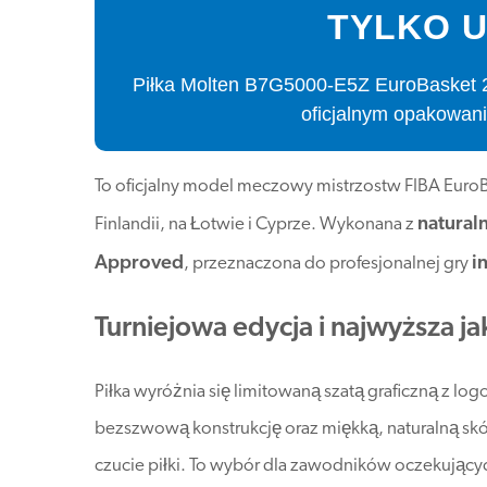
TYLKO U
Piłka Molten B7G5000-E5Z EuroBasket 2
oficjalnym opakowani
To oficjalny model meczowy mistrzostw FIBA Euro
natural
Finlandii, na Łotwie i Cyprze. Wykonana z
Approved
i
, przeznaczona do profesjonalnej gry
Turniejowa edycja i najwyższa ja
Piłka wyróżnia się limitowaną szatą graficzną z l
bezszwową konstrukcję oraz miękką, naturalną skó
czucie piłki. To wybór dla zawodników oczekujący