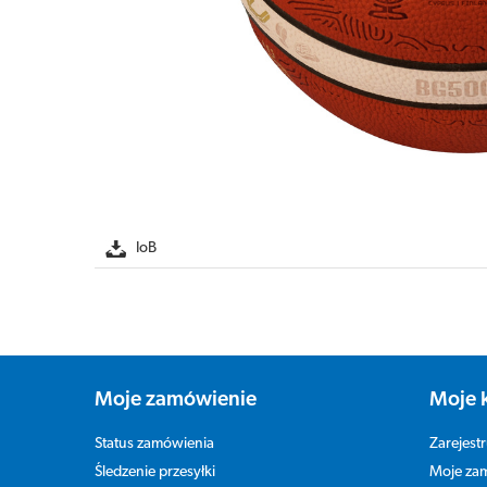
IoB
Moje zamówienie
Moje 
Status zamówienia
Zarejestr
Śledzenie przesyłki
Moje za