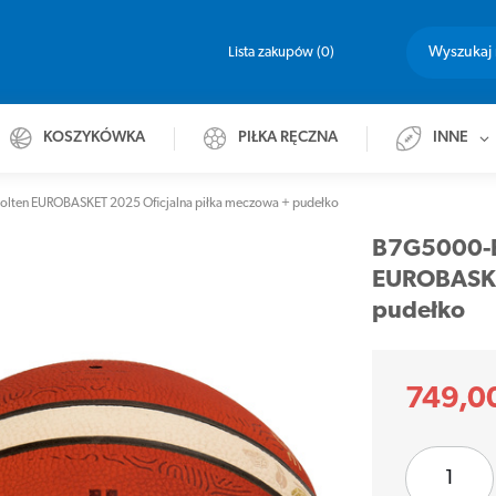
Lista zakupów
0
KOSZYKÓWKA
PIŁKA RĘCZNA
INNE
olten EUROBASKET 2025 Oficjalna piłka meczowa + pudełko
B7G5000-E
EUROBASKE
pudełko
749,00