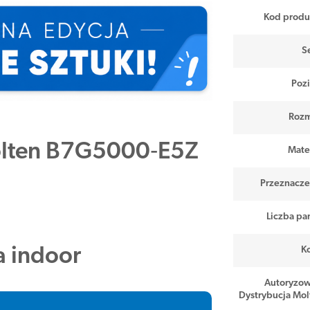
Kod produ
Se
Poz
Rozm
olten B7G5000‑E5Z
Mater
Przeznacze
Liczba pa
a indoor
Ko
Autoryzo
Dystrybucja Mol