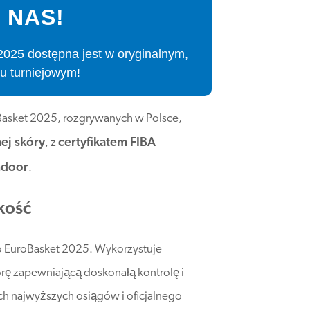
 NAS!
025 dostępna jest w oryginalnym,
u turniejowym!
Basket 2025, rozgrywanych w Polsce,
nej skóry
certyfikatem FIBA
, z
ndoor
.
kość
ogo EuroBasket 2025. Wykorzystuje
rę zapewniającą doskonałą kontrolę i
ch najwyższych osiągów i oficjalnego