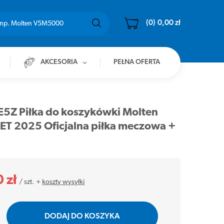
(0)
0,00 zł
AKCESORIA
PEŁNA OFERTA
5Z Piłka do koszykówki Molten
T 2025 Oficjalna piłka meczowa +
 zł
/
szt.
+
koszty wysyłki
DODAJ DO KOSZYKA