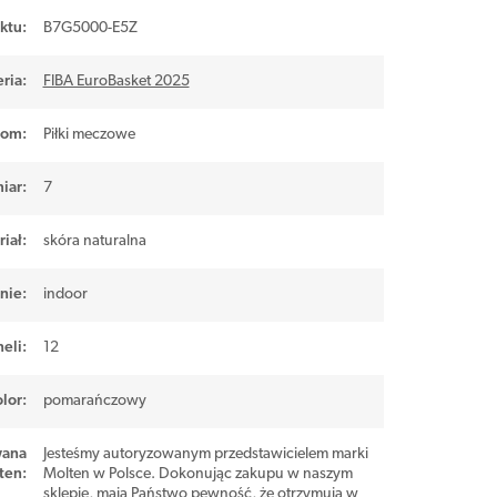
ktu:
B7G5000-E5Z
ria:
FIBA EuroBasket 2025
iom
:
Piłki meczowe
iar
:
7
iał
:
skóra naturalna
nie
:
indoor
neli
:
12
lor
:
pomarańczowy
wana
Jesteśmy autoryzowanym przedstawicielem marki
ten
:
Molten w Polsce. Dokonując zakupu w naszym
sklepie, mają Państwo pewność, że otrzymują w