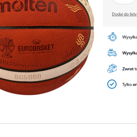
Dodaj do list
Wysyłk
Wysyłka
Zwrot
t
Tylko
o