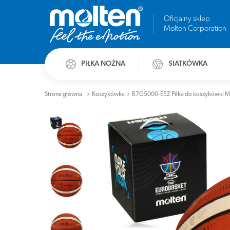
Oficjalny sklep
Molten Corporation
PIŁKA NOŻNA
SIATKÓWKA
Strona główna
Koszykówka
B7G5000-E5Z Piłka do koszykówki M