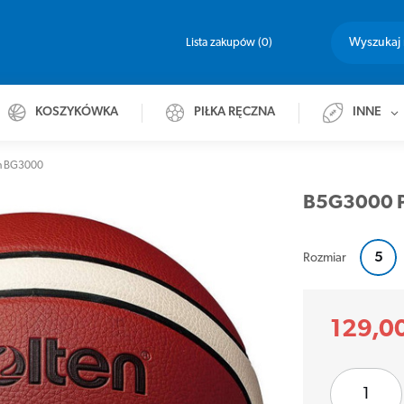
Lista zakupów
0
KOSZYKÓWKA
PIŁKA RĘCZNA
INNE
en BG3000
B5G3000 P
5
Rozmiar
129,00