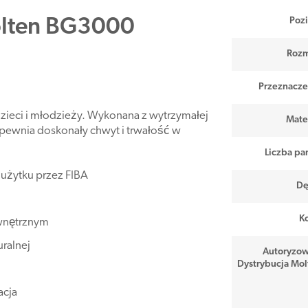
olten BG3000
Poz
Rozm
Przeznacze
dzieci i młodzieży. Wykonana z wytrzymałej
Mater
zapewnia doskonały chwyt i trwałość w
Liczba pa
 użytku przez FIBA
Dę
Ko
ewnętrznym
uralnej
Autoryzo
Dystrybucja Mol
acja