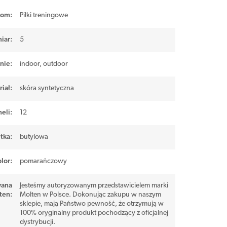
iom
:
Piłki treningowe
iar
:
5
nie
:
indoor
,
outdoor
iał
:
skóra syntetyczna
neli
:
12
tka
:
butylowa
lor
:
pomarańczowy
wana
Jesteśmy autoryzowanym przedstawicielem marki
ten
:
Molten w Polsce. Dokonując zakupu w naszym
sklepie, mają Państwo pewność, że otrzymują w
100% oryginalny produkt pochodzący z oficjalnej
dystrybucji.