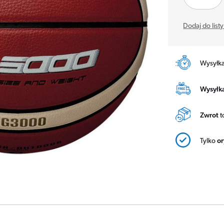
Dodaj do list
Wysyłk
Wysyłka
Zwrot
t
Tylko
o