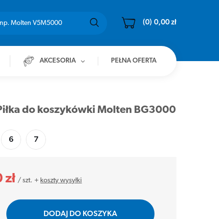
(0)
0,00 zł
AKCESORIA
PEŁNA OFERTA
iłka do koszykówki Molten BG3000
6
7
 zł
/
szt.
+
koszty wysyłki
DODAJ DO KOSZYKA