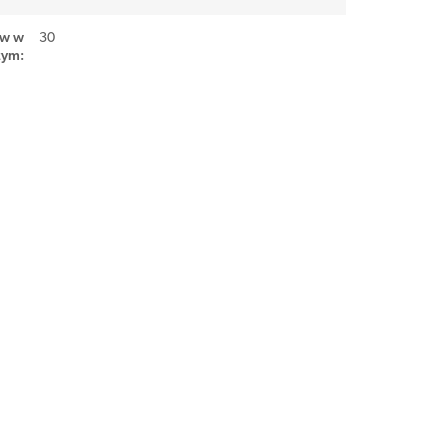
ów w
30
zym
: