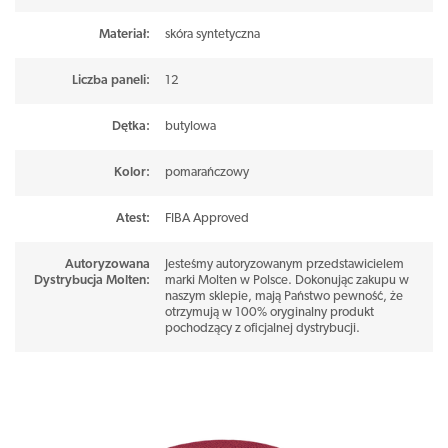
Następca popularnego modelu BG4000
Materiał
:
skóra syntetyczna
Profesjonalna jakość dla najlepszych graczy
Liczba paneli
:
12
Piłka BG4050 oferuje precyzyjne odbicie, pewność chwytu i przyjemne
Dętka
:
butylowa
czucie w dłoni. Idealna do rzutów, dryblingu i szybkich manewrów.
Dzięki ulepszonemu systemowi tłumienia drgań sprawdzi się zarówno w
Kolor
:
pomarańczowy
rękach amatora, jak i zawodowca. Rozpoznawalna na całym świecie
Atest
:
FIBA Approved
marka Molten po raz kolejny udowadnia, że komfort gry może iść w
parze z trwałością.
Autoryzowana
Jesteśmy autoryzowanym przedstawicielem
Dystrybucja Molten
:
marki Molten w Polsce. Dokonując zakupu w
naszym sklepie, mają Państwo pewność, że
otrzymują w 100% oryginalny produkt
pochodzący z oficjalnej dystrybucji.