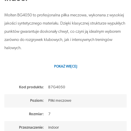
Molten BG4050 to profesjonalna piłka meczowa, wykonana z wysokiej
jakości syntetycznego materiału. Dzięki klasycznej strukturze wypukłych
punktów gwarantuje doskonały chwyt, co czyni ją idealnym wyborem
zarówno do rozgrywek klubowych, jak i intensywnych treningów
halowych.
Najważniejsze informacje:
POKAŻ WIĘCEJ
Rozmiar: 7 – oficjalna wielkość piłki meczowej
Materiał: najwyższej jakości syntetyczna skóra
Kod produktu:
B7G4050
Optymalne tłumienie i sprężystość – doskonałe odbicie
Poziom
:
Piłki meczowe
Kultowy 12-panelowy design w dwóch kolorach
Bardzo dobra przyczepność dzięki teksturowej powierzchni
Rozmiar
:
7
Dopuszczona do oficjalnych rozgrywek – logo FIBA Approved
Model przeznaczony do użytku w hali (Indoor)
Przeznaczenie
:
indoor