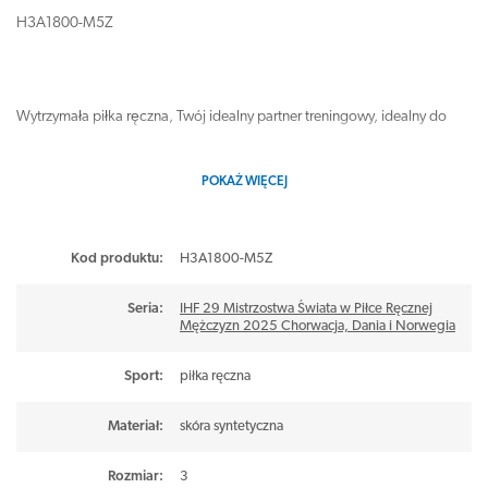
H3A1800-M5Z
Wytrzymała piłka ręczna, Twój idealny partner treningowy, idealny do
codziennego treningu.
POKAŻ WIĘCEJ
Miękka powierzchnia ze skóry syntetycznej jest łatwa do uchwycenia i
oferuje dobre właściwości gry - łatwo ją chwycić w każdej dłoni.
Kod produktu:
H3A1800-M5Z
Dzięki szyciu maszynowemu jest wyjątkowo wytrzymała.
Seria:
IHF 29 Mistrzostwa Świata w Piłce Ręcznej
Mężczyzn 2025 Chorwacja, Dania i Norwegia
Piłka treningowa przystosowana do stosowania żywicy
Sport
:
piłka ręczna
Powierzchnia antypoślizgowa zapewnia dobre właściwości gry
Materiał
:
skóra syntetyczna
Przyjemne czucie piłki dzięki zastosowaniu miękkiego materiału
Rozmiar
:
3