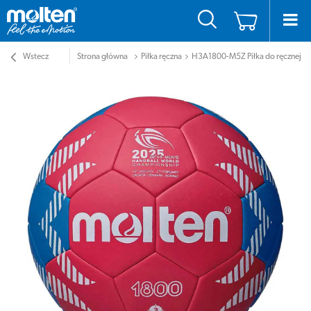
Wstecz
Strona główna
Piłka ręczna
H3A1800-M5Z Piłka do ręcznej Mol