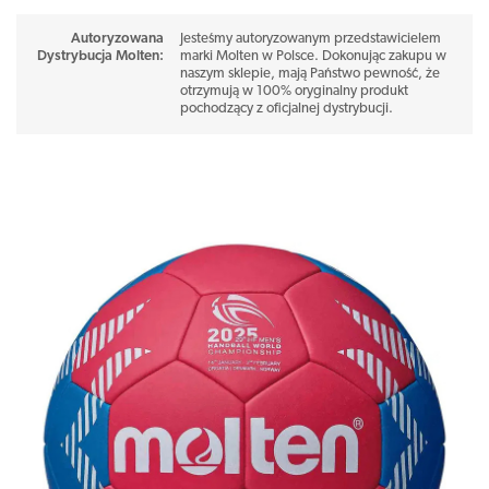
powierzchniowego
Autoryzowana
Jesteśmy autoryzowanym przedstawicielem
Wytrzymała i trwała piłka ręczna dzięki maszynowo szytym panelom
Dystrybucja Molten
:
marki Molten w Polsce. Dokonując zakupu w
naszym sklepie, mają Państwo pewność, że
otrzymują w 100% oryginalny produkt
Rozmiar: 3
pochodzący z oficjalnej dystrybucji.
Poziom: Piłki treningowe
Do użytku na hali