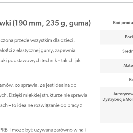
ówki (190 mm, 235 g, guma)
Kod produ
Poz
aczona przede wszystkim dla dzieci,
łości z elastycznej gumy, zapewnia
Średn
uki podstawowych technik – takich jak
Mater
Ko
amów, co sprawia, że jest idealna do
Autoryzo
h. Dzięki miękkiej strukturze nie sprawia
Dystrybucja Mol
ch – to idealne rozwiązanie do pracy z
 PRB-1 może być używana zarówno w hali