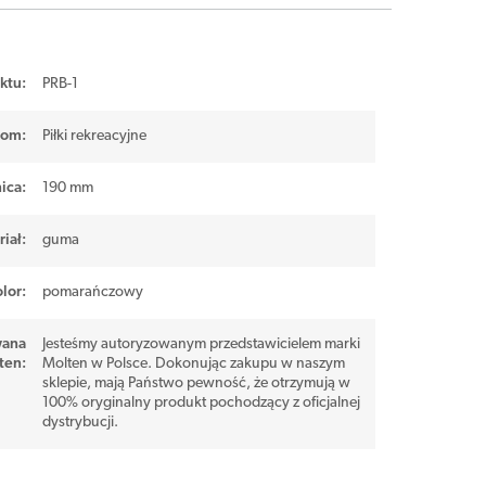
ktu:
PRB-1
iom
:
Piłki rekreacyjne
ica
:
190 mm
iał
:
guma
lor
:
pomarańczowy
wana
Jesteśmy autoryzowanym przedstawicielem marki
ten
:
Molten w Polsce. Dokonując zakupu w naszym
sklepie, mają Państwo pewność, że otrzymują w
100% oryginalny produkt pochodzący z oficjalnej
dystrybucji.