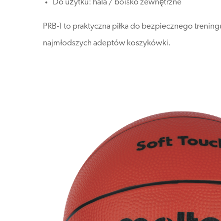
Do użytku: hala / boisko zewnętrzne
PRB-1 to praktyczna piłka do bezpiecznego treningu
najmłodszych adeptów koszykówki.