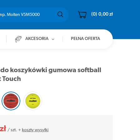
(0)
0,00 zł
AKCESORIA
PEŁNA OFERTA
a do koszykówki gumowa softball
t Touch
zł
/
szt.
+
koszty wysyłki