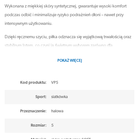
Wykonana z miękkiej skóry syntetycznej, gwarantuje wysoki komfort
podczas odbić i minimalizuje ryzyko podrażnień dłoni – nawet przy
intensywnym użytkowaniu.
Dzięki ręcznemu szyciu, piłka odznacza się wyjątkową trwałością oraz
stabilnym lotem, co czyni ją świetnym wyborem zarówno dla
początkujących, jak i średnio zaawansowanych zawodników. Oficjalny
POKAŻ WIĘCEJ
rozmiar 5 sprawia, że idealnie nadaje się do treningów w szkołach,
klubach sportowych czy na zajęciach rekreacyjnych.
Kod produktu:
VP5
Molten VP5 to niezawodna piłka do halowej siatkówki – łączy komfort
gry z wytrzymałością i estetyką wykonania.
Sport
:
siatkówka
Przeznaczenie
:
halowa
Rozmiar: 5 (oficjalny rozmiar i waga)
Rozmiar
:
5
Soft Touch
Miękka skóra syntetyczna
– komfortowy kontakt z