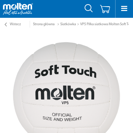
Wstecz
Strona główna
Siatkówka
VP5 Piłka siatkowa Molten Soft Tou