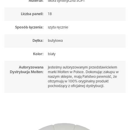
Materiał
:
skóra syntetyczna SOFT
dłonią
Liczba paneli
:
18
Ręczne szycie – trwałość i dobra kontrola lotu
Sposób łączenia
:
szyta ręcznie
Przeznaczenie: treningi w hali (Indoor)
Dętka
:
butylowa
Idealna dla szkół, klubów i rekreacyjnej gry
Kolor
:
biały
Autoryzowana
Jesteśmy autoryzowanym przedstawicielem
Dystrybucja Molten
:
marki Molten w Polsce. Dokonując zakupu w
naszym sklepie, mają Państwo pewność, że
otrzymują w 100% oryginalny produkt
pochodzący z oficjalnej dystrybucji.