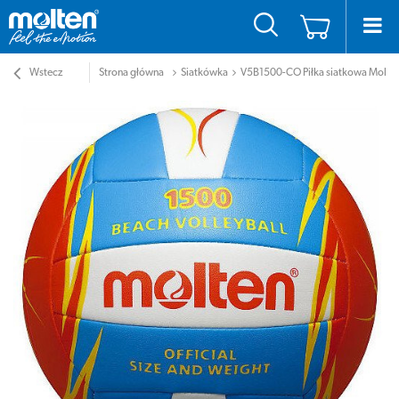
Wstecz
Strona główna
Siatkówka
V5B1500-CO Piłka siatkowa Molte