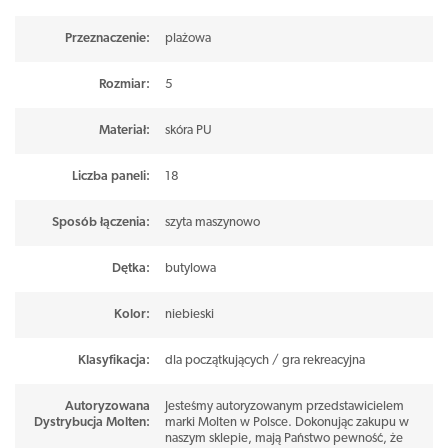
Przeznaczenie
:
plażowa
Rozmiar
:
5
Materiał
:
skóra PU
Liczba paneli
:
18
Sposób łączenia
:
szyta maszynowo
Dętka
:
butylowa
Kolor
:
niebieski
Klasyfikacja
:
dla początkujących / gra rekreacyjna
Autoryzowana
Jesteśmy autoryzowanym przedstawicielem
Dystrybucja Molten
:
marki Molten w Polsce. Dokonując zakupu w
naszym sklepie, mają Państwo pewność, że