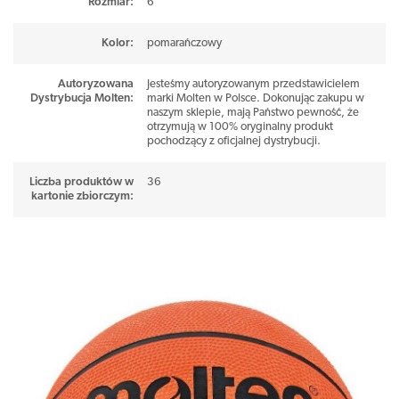
Rozmiar
:
6
Waga:
500–550 g
Materiał:
guma
Kolor
:
pomarańczowy
Konstrukcja:
8 paneli, klejona
Autoryzowana
Jesteśmy autoryzowanym przedstawicielem
Przeznaczenie:
indoor / outdoor
Dystrybucja Molten
:
marki Molten w Polsce. Dokonując zakupu w
naszym sklepie, mają Państwo pewność, że
otrzymują w 100% oryginalny produkt
pochodzący z oficjalnej dystrybucji.
Liczba produktów w
36
kartonie zbiorczym
: