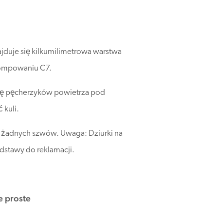
duje się kilkumilimetrowa warstwa
pompowaniu C7.
się pęcherzyków powietrza pod
 kuli.
ać żadnych szwów. Uwaga: Dziurki na
dstawy do reklamacji.
e proste