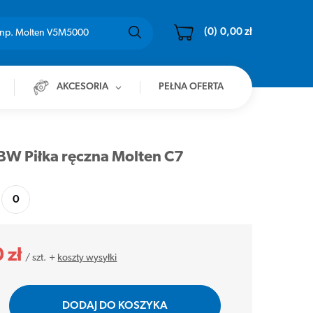
(0)
0,00 zł
AKCESORIA
PEŁNA OFERTA
W Piłka ręczna Molten C7
0
 zł
/
szt.
+
koszty wysyłki
DODAJ DO KOSZYKA