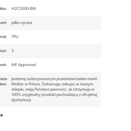
ktu:
H2C3500-BW
ort
:
piłka ręczna
iał
:
TPU
iar
:
2
est
:
IHF Approved
wana
Jesteśmy autoryzowanym przedstawicielem marki
ten
:
Molten w Polsce. Dokonując zakupu w naszym
sklepie, mają Państwo pewność, że otrzymują w
100% oryginalny produkt pochodzący z oficjalnej
dystrybucji.
ia