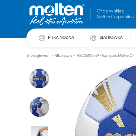
Oficjalny sklep
Molten Corporation
PIŁKA NOŻNA
SIATKÓWKA
Strona główna
Piłka ręczna
H2C3500-BW Piłka ręczna Molten C7