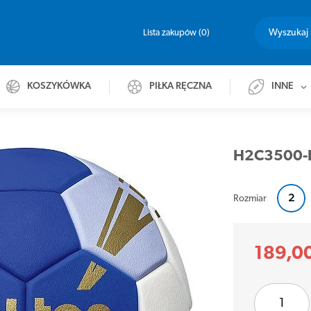
Lista zakupów
0
KOSZYKÓWKA
PIŁKA RĘCZNA
INNE
H2C3500-B
2
Rozmiar
189,00